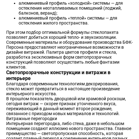
алюминиевый профиль «холодной» системы — для
остекления неотапливаемых помещений (лоджий,
балконов, веранд);
алюминиевый профиль «теплой» системы — для
остекления жилого пространства.
При этом подбор оптимальной формулы стеклопакета
позволяет добиться хорошей тепло- и звукоизоляции.
Современные материалы и оборудование производства БФК-
Персона предоставляют неограниченные возможности в
дизайне витражей. Палитра цветов профиля и стекла,
разработка эксклюзивных форм светопрозрачных
конструкций позволяют осуществить любые фантазии
клиентов.
Светопрозрачные конструкции и витражи в
интерьере
Благодаря современным технологиям декорирования,
стекло может превратиться в настоящее произведение
интерьерного искусства.
В прошлом показатель дворцовой или храмовой роскоши,
сегодня витраж — скорее признак утонченного вкуса,
переживающий в данный момент второе рождение,
связанное с приходом новых материалов и технологий.
Витражные перегородки
Интерьерная перегородка, либо стена, даже в небольшом
помещении создают иллюзию нового пространства. Главное
преимущество — светопропускная способность, которая
создает плавный переход и соединение интерьеров разных