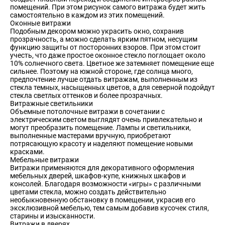
помещений. При этом рисунок самого витража будет жить
самостоятельно в каждом из этих помещений.
Оконные витражи
Подобным декором можно украсить окно, сохранив
прозрачность, а можно сделать ярким пятном, несущим
функцию защиты от посторонних взоров. При этом стоит
учесть, что даже простое оконное стекло поглощает около
10% солнечного света. Цветное же затемняет помещение еще
сильнее. Поэтому на южной стороне, где солнца много,
предпочтение лучше отдать витражам, выполненным из
стекла темных, насыщенных цветов, а для северной подойдут
стекла светлых оттенков и более прозрачных.
Витражные светильники
Объемные потолочные витражи в сочетании с
электрическим светом выглядят очень привлекательно и
могут преобразить помещение. Лампы и светильники,
выполненные мастерами вручную, приобретают
потрясающую красоту и наделяют помещение новыми
красками.
Мебельные витражи
Витражи применяются для декоративного оформления
мебельных дверей, шкафов-купе, книжных шкафов и
консолей. Благодаря возможности «игры» с различными
цветами стекла, можно создать действительно
необыкновенную обстановку в помещении, украсив его
эксклюзивной мебелью, тем самым добавив кусочек стиля,
старины и изысканности.
Витражи в дверях