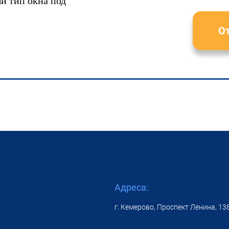
й тип окна под
От
Адреса:
г. Кемерово, Проспект Ленина, 13