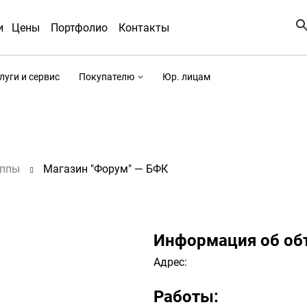
и
Цены
Портфолио
Контакты
луги и сервис
Покупателю
Юр. лицам
уппы
Магазин "Форум" — БФК
Информация об об
Адрес:
Работы: