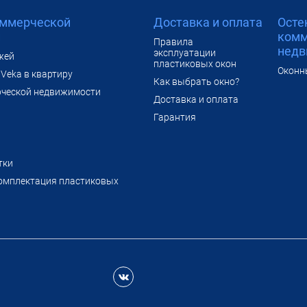
оммерческой
Доставка и оплата
Осте
и
комм
Правила
недв
эксплуатации
жей
пластиковых окон
Оконн
Veka в квартиру
Как выбрать окно?
рческой недвижимости
Доставка и оплата
Гарантия
тки
омплектация пластиковых